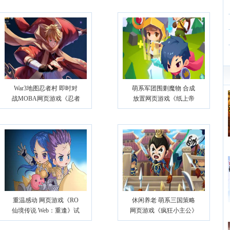
War3地图忍者村 即时对
萌系军团围剿魔物 合成
战MOBA网页游戏《忍者
放置网页游戏《纸上帝
村大战2》
国》
重温感动 网页游戏《RO
休闲养老 萌系三国策略
仙境传说 Web：重逢》试
网页游戏《疯狂小主公》
玩