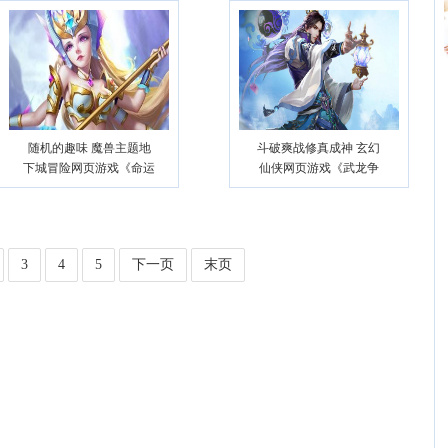
随机的趣味 魔兽主题地
斗破爽战修真成神 玄幻
下城冒险网页游戏《命运
仙侠网页游戏《武龙争
战歌》
道》
3
4
5
下一页
末页