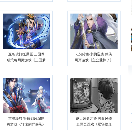
幻契约》
互相攻打抓属臣 三国养
江湖小虾米的逆袭 武侠
成策略网页游戏《三国梦
网页游戏《主公受惊了》
之队》
重温经典 轩辕剑改编网
逆天改命之路 黑白风修
页游戏《轩辕剑群侠录》
真网页游戏《肥宅修真
录》