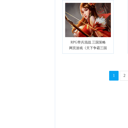
RPG带兵混战 三国策略
网页游戏《天下争霸三国
志》
1
2