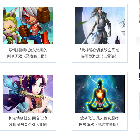
尽情刷刷刷 憨头憨脑的
5天神随心切换战玄黄 仙
割草无双《恶魔骑士团》
侠网页游戏《云霄诀》
试玩
抓宠情缘社交 回合制浪
渡劫飞仙 凡人修真题材
漫仙侠网页游戏《仙剑
网页游戏《就这样修仙》
缘》