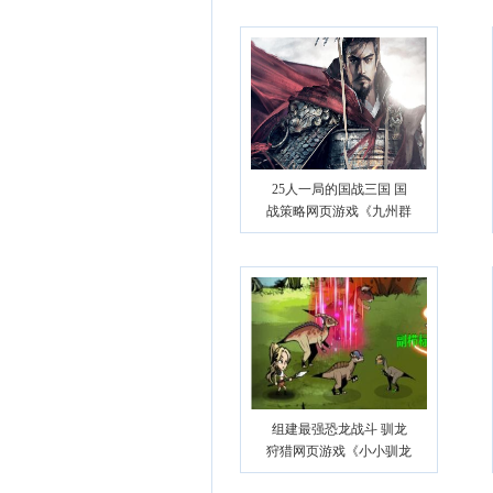
25人一局的国战三国 国
战策略网页游戏《九州群
雄传》
组建最强恐龙战斗 驯龙
狩猎网页游戏《小小驯龙
师》